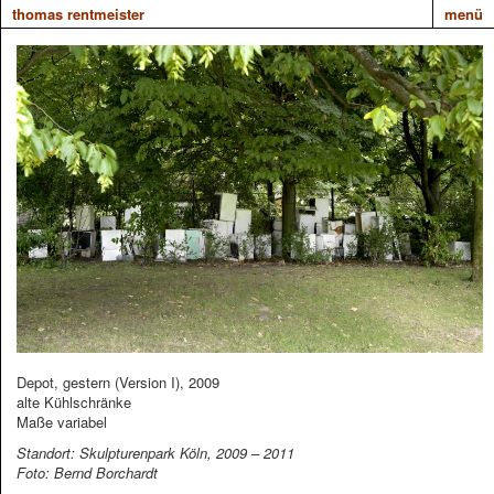
thomas rentmeister
menü
Depot, gestern (Version I), 2009
alte Kühlschränke
Maße variabel
Standort: Skulpturenpark Köln, 2009 – 2011
Foto: Bernd Borchardt