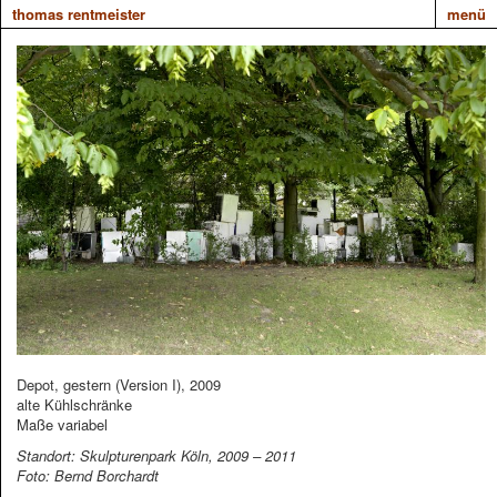
thomas rentmeister
menü
Depot, gestern (Version I), 2009
alte Kühlschränke
Maße variabel
Standort: Skulpturenpark Köln, 2009 – 2011
Foto: Bernd Borchardt