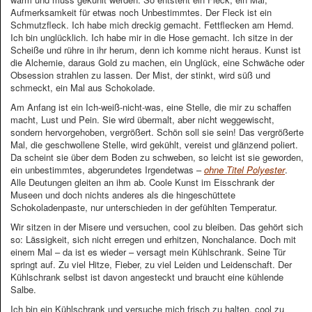
Aufmerksamkeit für etwas noch Unbestimmtes. Der Fleck ist ein
Schmutzfleck. Ich habe mich dreckig gemacht. Fettflecken am Hemd.
Ich bin unglücklich. Ich habe mir in die Hose gemacht. Ich sitze in der
Scheiße und rühre in ihr herum, denn ich komme nicht heraus. Kunst ist
die Alchemie, daraus Gold zu machen, ein Unglück, eine Schwäche oder
Obsession strahlen zu lassen. Der Mist, der stinkt, wird süß und
schmeckt, ein Mal aus Schokolade.
Am Anfang ist ein Ich-weiß-nicht-was, eine Stelle, die mir zu schaffen
macht, Lust und Pein. Sie wird übermalt, aber nicht weggewischt,
sondern hervorgehoben, vergrößert. Schön soll sie sein! Das vergrößerte
Mal, die geschwollene Stelle, wird gekühlt, vereist und glänzend poliert.
Da scheint sie über dem Boden zu schweben, so leicht ist sie geworden,
ein unbestimmtes, abgerundetes Irgendetwas –
ohne Titel Polyester
.
Alle Deutungen gleiten an ihm ab. Coole Kunst im Eisschrank der
Museen und doch nichts anderes als die hingeschüttete
Schokoladenpaste, nur unterschieden in der gefühlten Temperatur.
Wir sitzen in der Misere und versuchen, cool zu bleiben. Das gehört sich
so: Lässigkeit, sich nicht erregen und erhitzen, Nonchalance. Doch mit
einem Mal – da ist es wieder – versagt mein Kühlschrank. Seine Tür
springt auf. Zu viel Hitze, Fieber, zu viel Leiden und Leidenschaft. Der
Kühlschrank selbst ist davon angesteckt und braucht eine kühlende
Salbe.
Ich bin ein Kühlschrank und versuche mich frisch zu halten, cool zu