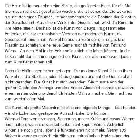
Die Ecke ist immer schon eine Stelle, ein geeigneter Fleck für ein Mal.
Sie muss nicht erst geschaffen werden. Sie ist schon da. Die Ecke ist
nie inmitten eines Raumes, immer exzentrisch: die Position der Kunst in
der Gesellschaft. Aus einem Winkel der Gesellschaft wirkt die Kunst in
ihre Mitte hinein. Deshalb ist die Kunst von Beuys, insgesamt eine
Fettecke, ein letzter utopischer Versuch der modernen Kunst, die
Gesellschaft aus einem Winkel heraus zu verändern, eine „soziale
Plastik“ zu schaffen, eine neue Gemeinschaft mithilfe von Fett und
Wärme. An dem Mal in der Ecke sollen sich alle laben können. In der
Ecke steht der Entzündungsherd der Kunst, der alle anstecken, jeden
zum Künstler machen soll.
Doch die Hoffnungen haben getrogen. Die moderne Kunst ist aus ihren
Winkeln in die Stadt, in jedes Haus gequollen und hat die Gesellschaft
nicht verändert. Die Kunst hat sich verändert. Sie musste von der
großen Geste des Anfangs und des Endes Abschied nehmen, etwas zu
einem ersten oder unwiderruflich letzten Mal zu machen. Sie macht es
zum wiederholten Mal.
Die Kunst als große Maschine ist eine ansteigende Menge – fast hundert
– in die Ecke hochgestapelter Kühlschränke. Sie könnten
Wärmedifferenzen erzeugen, Spannung, innere Kühle und etwas Wärme
nach außen, wenn die Kühlschränke nicht kaputt wären. Äußerlich
wirken sie noch ganz, aber sie funktionieren nicht mehr.
Nearly 100
fridges in a corner
entwirft ein Bild vom entropischen Endzustand der