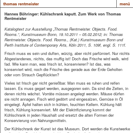
thomas rentmeister
menü
Hannes Böhringer: Kühlschrank kaputt. Zum Werk von Thomas
Rentmeister
Katalogtext zur Ausstellung „Thomas Rentmeister. Objects. Food.
Rooms.“, Kunstmuseum Bonn, 19.10.2011 – 05.02.2012; in: Thomas
Rentmeister. Objects. Food. Rooms., (Kat.) Kunstmuseum Bonn und
Perth Institute of Contemporary Arts, Köln 2011, S. 109f, engl. S. 111f.
Frisch muss es sein und duften, würzig, aber nicht parfümiert. Nur nichts
Abgestandenes, nichts, das muffig ist! Doch das Frische wird welk, wird
fad. Wie kann man, was frisch ist, konservieren? Ist das, was
konserviert wird, noch die Frische des gerade aus der Erde Geholten
oder vom Strauch Gepflückten?
Vieles ist frisch gar nicht genießbar. Man muss es ruhen und reifen
lassen. Es muss gegart werden, ausgegoren sein. Da sind die Zeiten, in
denen nichts wächst. Vorräte müssen angelegt werden. Mäuse dürfen
sie nicht annagen. Fisch wird gedörrt und eingesalzen, Gemüse in Öl
eingelegt. Äpfel halten sich in kühlen, feuchten Kellern. Kühlung hält
frisch, Kühlung konserviert. Mit der Elektrifizierung kommt der
Kühlschrank in jeden Haushalt und ersetzt die alten Formen der
Konservierung von Nahrungsmitteln.
Der Kühlschrank der Kunst ist das Museum. Dort werden die Kunstwerke