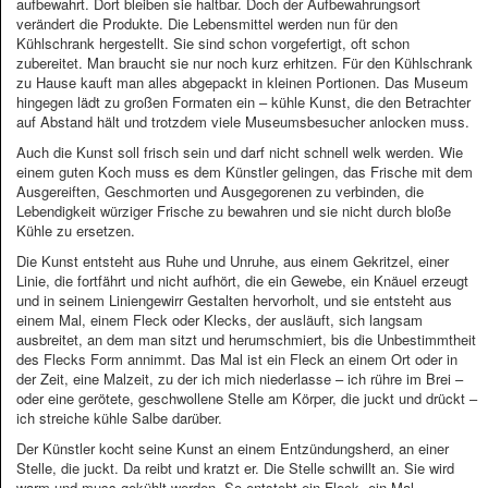
aufbewahrt. Dort bleiben sie haltbar. Doch der Aufbewahrungsort
verändert die Produkte. Die Lebensmittel werden nun für den
Kühlschrank hergestellt. Sie sind schon vorgefertigt, oft schon
zubereitet. Man braucht sie nur noch kurz erhitzen. Für den Kühlschrank
zu Hause kauft man alles abgepackt in kleinen Portionen. Das Museum
hingegen lädt zu großen Formaten ein – kühle Kunst, die den Betrachter
auf Abstand hält und trotzdem viele Museumsbesucher anlocken muss.
Auch die Kunst soll frisch sein und darf nicht schnell welk werden. Wie
einem guten Koch muss es dem Künstler gelingen, das Frische mit dem
Ausgereiften, Geschmorten und Ausgegorenen zu verbinden, die
Lebendigkeit würziger Frische zu bewahren und sie nicht durch bloße
Kühle zu ersetzen.
Die Kunst entsteht aus Ruhe und Unruhe, aus einem Gekritzel, einer
Linie, die fortfährt und nicht aufhört, die ein Gewebe, ein Knäuel erzeugt
und in seinem Liniengewirr Gestalten hervorholt, und sie entsteht aus
einem Mal, einem Fleck oder Klecks, der ausläuft, sich langsam
ausbreitet, an dem man sitzt und herumschmiert, bis die Unbestimmtheit
des Flecks Form annimmt. Das Mal ist ein Fleck an einem Ort oder in
der Zeit, eine Malzeit, zu der ich mich niederlasse – ich rühre im Brei –
oder eine gerötete, geschwollene Stelle am Körper, die juckt und drückt –
ich streiche kühle Salbe darüber.
Der Künstler kocht seine Kunst an einem Entzündungsherd, an einer
Stelle, die juckt. Da reibt und kratzt er. Die Stelle schwillt an. Sie wird
warm und muss gekühlt werden. So entsteht ein Fleck, ein Mal,