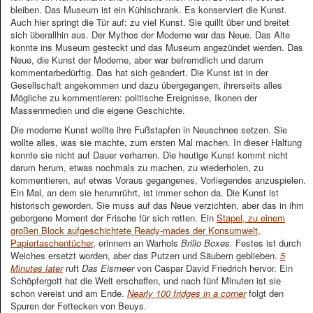
bleiben. Das Museum ist ein Kühlschrank. Es konserviert die Kunst.
Auch hier springt die Tür auf: zu viel Kunst. Sie quillt über und breitet
sich überallhin aus. Der Mythos der Moderne war das Neue. Das Alte
konnte ins Museum gesteckt und das Museum angezündet werden. Das
Neue, die Kunst der Moderne, aber war befremdlich und darum
kommentarbedürftig. Das hat sich geändert. Die Kunst ist in der
Gesellschaft angekommen und dazu übergegangen, ihrerseits alles
Mögliche zu kommentieren: politische Ereignisse, Ikonen der
Massenmedien und die eigene Geschichte.
Die moderne Kunst wollte ihre Fußstapfen in Neuschnee setzen. Sie
wollte alles, was sie machte, zum ersten Mal machen. In dieser Haltung
konnte sie nicht auf Dauer verharren. Die heutige Kunst kommt nicht
darum herum, etwas nochmals zu machen, zu wiederholen, zu
kommentieren, auf etwas Voraus gegangenes, Vorliegendes anzuspielen.
Ein Mal, an dem sie herumrührt, ist immer schon da. Die Kunst ist
historisch geworden. Sie muss auf das Neue verzichten, aber das in ihm
geborgene Moment der Frische für sich retten. Ein
Stapel, zu einem
großen Block aufgeschichtete Ready-mades der Konsumwelt,
Papiertaschentücher
, erinnern an Warhols
Brillo Boxes.
Festes ist durch
Weiches ersetzt worden, aber das Putzen und Säubern geblieben.
5
Minutes later
ruft
Das Eismeer
von Caspar David Friedrich hervor. Ein
Schöpfergott hat die Welt erschaffen, und nach fünf Minuten ist sie
schon vereist und am Ende.
Nearly 100 fridges in a corner
folgt den
Spuren der Fettecken von Beuys.