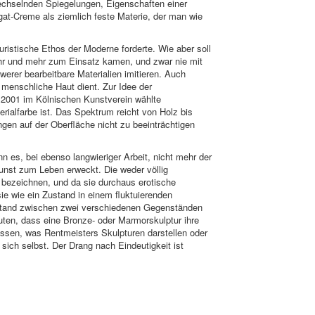
wechselnden Spiegelungen, Eigenschaften einer
gat-Creme als ziemlich feste Materie, der man wie
istische Ethos der Moderne forderte. Wie aber soll
ehr und mehr zum Einsatz kamen, und zwar nie mit
werer bearbeitbare Materialien imitieren. Auch
menschliche Haut dient. Zur Idee der
hr 2001 im Kölnischen Kunstverein wählte
rialfarbe ist. Das Spektrum reicht von Holz bis
gen auf der Oberfläche nicht zu beeinträchtigen
 es, bei ebenso langwieriger Arbeit, nicht mehr der
unst zum Leben erweckt. Die weder völlig
 bezeichnen, und da sie durchaus erotische
ie wie ein Zustand in einem fluktuierenden
ustand zwischen zwei verschiedenen Gegenständen
ten, dass eine Bronze- oder Marmorskulptur ihre
issen, was Rentmeisters Skulpturen darstellen oder
sich selbst. Der Drang nach Eindeutigkeit ist