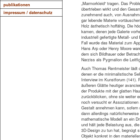
„Marmorkleid“ tragen. Das Probl
publikationen
übertrieben wirkt und den Gesamt
impressum / datenschutz
zunehmend auch, von Ausnahmefäl
gar lebende Materie vortäuschen
Holz ästhetisch hoffähig. Die h
kamen, denen jede Galerie vorhe
industriell gefertigte Metall- u
Fall wurde das Material zum App
Hans Arp oder Henry Moore waren
dem sich Bildhauer oder Betrach
Narziss als Pygmalion die Leitfi
Auch Thomas Rentmeister lädt di
denen er die minimalistische Se
Interview im Kunstforum (141). R
äußeren Glätte heutiger avanci
der Produkte mit der glatten Ha
zurückblicken, ohne sie weiter 
noch versucht er Assoziationen
Gestalt annehmen kann, sofern m
dann allerdings natürlicherweis
mathematische Modell an ein Dra
und hält jede Belastung aus, di
3D-Design zu tun hat, begnügt s
Objekt konkret in den materielle