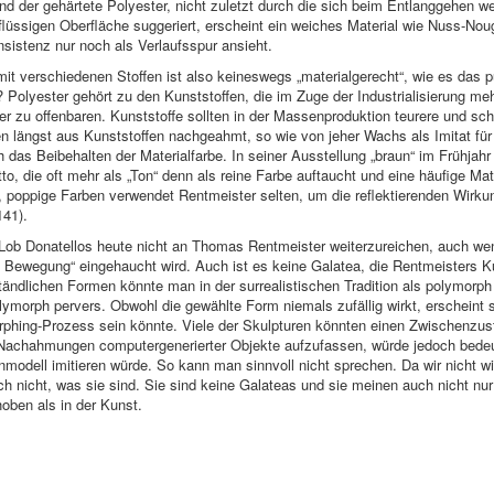
d der gehärtete Polyester, nicht zuletzt durch die sich beim Entlanggehen 
 flüssigen Oberfläche suggeriert, erscheint ein weiches Material wie Nuss-Nou
nsistenz nur noch als Verlaufsspur ansieht.
verschiedenen Stoffen ist also keineswegs „materialgerecht“, wie es das pur
 Polyester gehört zu den Kunststoffen, die im Zuge der Industrialisierung m
r zu offenbaren. Kunststoffe sollten in der Massenproduktion teurere und sch
 längst aus Kunststoffen nachgeahmt, so wie von jeher Wachs als Imitat für 
h das Beibehalten der Materialfarbe. In seiner Ausstellung „braun“ im Frühja
, die oft mehr als „Ton“ denn als reine Farbe auftaucht und eine häufige Mate
poppige Farben verwendet Rentmeister selten, um die reflektierenden Wirkun
141).
 Lob Donatellos heute nicht an Thomas Rentmeister weiterzureichen, auch wenn
 Bewegung“ eingehaucht wird. Auch ist es keine Galatea, die Rentmeisters K
ändlichen Formen könnte man in der surrealistischen Tradition als polymorph
lymorph pervers. Obwohl die gewählte Form niemals zufällig wirkt, erscheint s
orphing-Prozess sein könnte. Viele der Skulpturen könnten einen Zwischenz
s Nachahmungen computergenerierter Objekte aufzufassen, würde jedoch bedeu
modell imitieren würde. So kann man sinnvoll nicht sprechen. Da wir nicht w
 nicht, was sie sind. Sie sind keine Galateas und sie meinen auch nicht nur 
oben als in der Kunst.