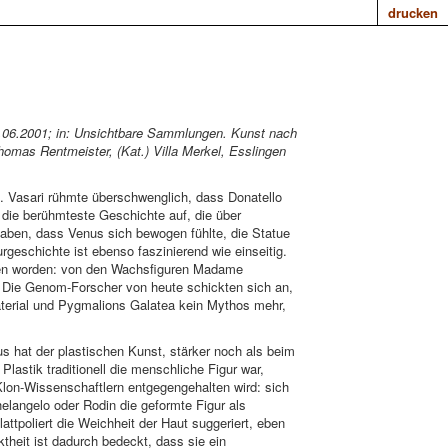
drucken
17.06.2001; in: Unsichtbare Sammlungen. Kunst nach
omas Rentmeister, (Kat.) Villa Merkel, Esslingen
o. Vasari rühmte überschwenglich, dass Donatello
die berühmteste Geschichte auf, die über
haben, dass Venus sich bewogen fühlte, die Statue
eschichte ist ebenso faszinierend wie einseitig.
offen worden: von den Wachsfiguren Madame
. Die Genom-Forscher von heute schickten sich an,
aterial und Pygmalions Galatea kein Mythos mehr,
us hat der plastischen Kunst, stärker noch als beim
stik traditionell die menschliche Figur war,
lon-Wissenschaftlern entgegengehalten wird: sich
elangelo oder Rodin die geformte Figur als
tpoliert die Weichheit der Haut suggeriert, eben
theit ist dadurch bedeckt, dass sie ein