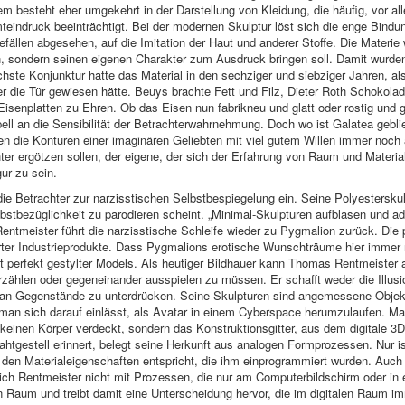
em besteht eher umgekehrt in der Darstellung von Kleidung, die häufig, vor 
eindruck beeinträchtigt. Bei der modernen Skulptur löst sich die enge Bindun
len abgesehen, auf die Imitation der Haut und anderer Stoffe. Die Materie w
, sondern seinen eigenen Charakter zum Ausdruck bringen soll. Damit wurden
öchste Konjunktur hatte das Material in den sechziger und siebziger Jahren, 
r die Tür gewiesen hätte. Beuys brachte Fett und Filz, Dieter Roth Schokola
nd Eisenplatten zu Ehren. Ob das Eisen nun fabrikneu und glatt oder rostig und
ell an die Sensibilität der Betrachterwahrnehmung. Doch wo ist Galatea geb
 die Konturen einer imaginären Geliebten mit viel gutem Willen immer noch
ter ergötzen sollen, der eigene, der sich der Erfahrung von Raum und Material
gur zu sein.
e Betrachter zur narzisstischen Selbstbespiegelung ein. Seine Polyestersku
lbstbezüglichkeit zu parodieren scheint. „Minimal-Skulpturen aufblasen und a
entmeister führt die narzisstische Schleife wieder zu Pygmalion zurück. Die 
erter Industrieprodukte. Dass Pygmalions erotische Wunschträume hier immer
ut perfekt gestylter Models. Als heutiger Bildhauer kann Thomas Rentmeister 
erzählen oder gegeneinander ausspielen zu müssen. Er schafft weder die Ill
 an Gegenstände zu unterdrücken. Seine Skulpturen sind angemessene Objekte
an sich darauf einlässt, als Avatar in einem Cyberspace herumzulaufen. Man 
e keinen Körper verdeckt, sondern das Konstruktionsgitter, aus dem digitale 3
htgestell erinnert, belegt seine Herkunft aus analogen Formprozessen. Nur is
e den Materialeigenschaften entspricht, die ihm einprogrammiert wurden. Auch
ich Rentmeister nicht mit Prozessen, die nur am Computerbildschirm oder in e
n Raum und treibt damit eine Unterscheidung hervor, die im digitalen Raum imm