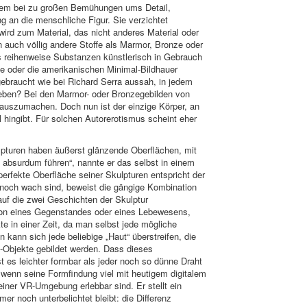
allem bei zu großen Bemühungen ums Detail,
g an die menschliche Figur. Sie verzichtet
ird zum Material, das nicht anderes Material oder
 auch völlig andere Stoffe als Marmor, Bronze oder
als reihenweise Substanzen künstlerisch in Gebrauch
de oder die amerikanischen Minimal-Bildhauer
 gebraucht wie bei Richard Serra aussah, in jedem
lieben? Bei den Marmor- oder Bronzegebilden von
 auszumachen. Doch nun ist der einzige Körper, an
 hingibt. Für solchen Autorerotismus scheint eher
lpturen haben äußerst glänzende Oberflächen, mit
d absurdum führen“, nannte er das selbst in einem
perfekte Oberfläche seiner Skulpturen entspricht der
 noch wach sind, beweist die gängige Kombination
auf die zwei Geschichten der Skulptur
usion eines Gegenstandes oder eines Lebewesens,
 in einer Zeit, da man selbst jede mögliche
kann sich jede beliebige „Haut“ überstreifen, die
D-Objekte gebildet werden. Dass dieses
t es leichter formbar als jeder noch so dünne Draht
 wenn seine Formfindung viel mit heutigem digitalem
iner VR-Umgebung erlebbar sind. Er stellt ein
er noch unterbelichtet bleibt: die Differenz