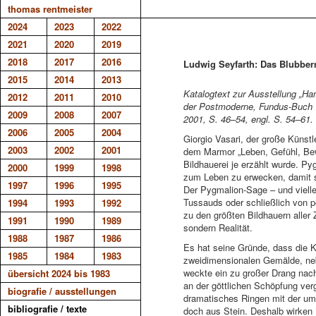
thomas rentmeister
2024
2023
2022
2021
2020
2019
2018
2017
2016
Ludwig Seyfarth: Das Blubber
2015
2014
2013
Katalogtext zur Ausstellung „Ha
2012
2011
2010
der Postmoderne, Fundus-Buch 1
2009
2008
2007
2001, S. 46–54, engl. S. 54–61.
2006
2005
2004
Giorgio Vasari, der große Künst
2003
2002
2001
dem Marmor „Leben, Gefühl, Bewe
Bildhauerei je erzählt wurde. P
2000
1999
1998
zum Leben zu erwecken, damit s
1997
1996
1995
Der Pygmalion-Sage – und vielle
Tussauds oder schließlich von p
1994
1993
1992
zu den größten Bildhauern aller
1991
1990
1989
sondern Realität.
1988
1987
1986
Es hat seine Gründe, dass die K
1985
1984
1983
zweidimensionalen Gemälde, nebe
weckte ein zu großer Drang nach
übersicht 2024 bis 1983
an der göttlichen Schöpfung ver
biografie / ausstellungen
dramatisches Ringen mit der umg
bibliografie / texte
doch aus Stein. Deshalb wirken 