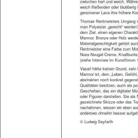
zwischen hart und weich. Währen
weich fließenden oder blubberig
geronnener Lava ihre frühere Ko
Thomas Rentmeisters Umgang mit 
man Polyester „gerecht“ werden?
dem Ziel, einen eigenen Charakte
Marmor, Bronze oder Holz werden
Materialgerechtigkeit gehört auc
Rentmeister eine Farbe zum Motto
Nuss-Nougat-Creme. Knallbunte, 
(siehe Interview im Kunstforum 
Vasari hätte keinen Grund, sein
Marmor ist, dem „Leben, Gefühl,
abstrakten noch konkret gegenst
Qualitäten besitzen, auch als po
Geschehen, das ein digitaler M
oder Figuren darstellen. Sie al
gezeichnete Skizze oder das Ton
nachahmen, wissen wir eben auch
anderswo ohnehin besser aufgeh
© Ludwig Seyfarth