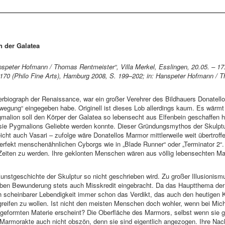
n der Galatea
nspeter Hofmann / Thomas Rentmeister“, Villa Merkel, Esslingen, 20.05. – 
70 (Philo Fine Arts), Hamburg 2008, S. 199–202; in: Hanspeter Hofmann / Th
lerbiograph der Renaissance, war ein großer Verehrer des Bildhauers Donatell
gung“ eingegeben habe. Originell ist dieses Lob allerdings kaum. Es wärmt 
ygmalion soll den Körper der Galatea so lebensecht aus Elfenbein geschaffen 
ie Pygmalions Geliebte werden konnte. Dieser Gründungsmythos der Skulpturg
icht auch Vasari – zufolge wäre Donatellos Marmor mittlerweile weit übertr
erfekt menschenähnlichen Cyborgs wie in „Blade Runner“ oder „Terminator 2“
 Zeiten zu werden. Ihre geklonten Menschen wären aus völlig lebensechten M
unstgeschichte der Skulptur so nicht geschrieben wird. Zu großer Illusionism
n Bewunderung stets auch Misskredit eingebracht. Da das Hauptthema der Pla
 scheinbarer Lebendigkeit immer schon das Verdikt, das auch den heutigen K
greifen zu wollen. Ist nicht den meisten Menschen doch wohler, wenn bei Mich
eformten Materie erscheint? Die Oberfläche des Marmors, selbst wenn sie glat
Marmorakte auch nicht obszön, denn sie sind eigentlich angezogen. Ihre Nack