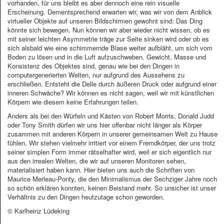
vorhanden, für uns bleibt es aber dennoch eine rein visuelle
Erscheinung. Dementsprechend erwarten wir, was wir von dem Anblick
virtueller Objekte auf unseren Bildschirmen gewohnt sind: Das Ding
könnte sich bewegen. Nun können wir aber wieder nicht wissen, ob es
mit seiner leichten Asymmetrie träge zur Seite sinken wird oder ob es
sich alsbald wie eine schimmernde Blase weiter aufbläht, um sich vom
Boden zu lösen und in die Luft aufzuschweben. Gewicht, Masse und
Konsistenz des Objektes sind, genau wie bei den Dingen in
computergenerierten Welten, nur aufgrund des Aussehens zu
erschließen. Entsteht die Delle durch äußeren Druck oder aufgrund einer
inneren Schwäche? Wir können es nicht sagen, weil wir mit künstlichen
Körpern wie diesem keine Erfahrungen teilen.
Anders als bei den Würfeln und Kästen von Robert Morris, Donald Judd
oder Tony Smith dürfen wir uns hier offenbar nicht länger als Körper
zusammen mit anderen Körpern in unserer gemeinsamen Welt zu Hause
fühlen. Wir stehen vielmehr irritiert vor einem Fremdkörper, der uns trotz
seiner simplen Form immer rätselhafter wird, weil er sich eigentlich nur
aus den irrealen Welten, die wir auf unseren Monitoren sehen,
materialisiert haben kann. Hier bieten uns auch die Schriften von
Maurice Merleau-Ponty, die den Minimalismus der Sechziger Jahre noch
so schön erklären konnten, keinen Beistand mehr. So unsicher ist unser
Verhältnis zu den Dingen heutzutage schon geworden.
© Karlheinz Lüdeking