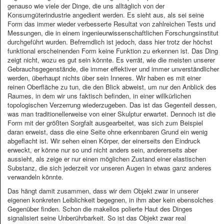
genauso wie viele der Dinge, die uns alltäglich von der
Konsumgüterindustrie angedient werden. Es sieht aus, als sei seine
Form das immer wieder verbesserte Resultat von zahlreichen Tests und
Messungen, die in einem ingenieurwissenschaftlichen Forschungsinstitut
durchgeführt wurden. Befremdlich ist jedoch, dass hier trotz der höchst
funktional erscheinenden Form keine Funktion zu erkennen ist. Das Ding
zeigt nicht, wozu es gut sein könnte. Es verrät, wie die meisten unserer
Gebrauchsgegenstände, die immer effektiver und immer unverständlicher
werden, überhaupt nichts über sein Inneres. Wir haben es mit einer
reinen Oberfläche zu tun, die den Blick abweist, um nur den Anblick des
Raumes, in dem wir uns faktisch befinden, in einer willkürlichen
topologischen Verzerrung wiederzugeben. Das ist das Gegenteil dessen,
was man traditionellerweise von einer Skulptur erwartet. Dennoch ist die
Form mit der größten Sorgfalt ausgearbeitet, was sich zum Beispiel
daran erweist, dass die eine Seite ohne erkennbaren Grund ein wenig
abgeflacht ist. Wir sehen einen Körper, der einerseits den Eindruck
erweckt, er könne nur so und nicht anders sein, andererseits aber
aussieht, als zeige er nur einen möglichen Zustand einer elastischen
Substanz, die sich jederzeit vor unseren Augen in etwas ganz anderes
verwandeln könnte.
Das hängt damit zusammen, dass wir dem Objekt zwar in unserer
eigenen konkreten Leiblichkeit begegnen, in ihm aber kein ebensolches
Gegenüber finden. Schon die makellos polierte Haut des Dinges
signalisiert seine Unberührbarkeit. So ist das Objekt zwar real