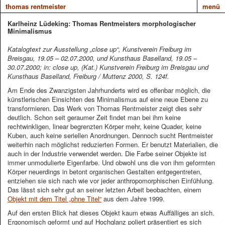
thomas rentmeister
menü
Karlheinz Lüdeking: Thomas Rentmeisters morphologischer
Minimalismus
Katalogtext zur Ausstellung „close up“, Kunstverein Freiburg im
Breisgau, 19.05 – 02.07.2000, und Kunsthaus Baselland, 19.05 –
30.07.2000; in: close up, (Kat.) Kunstverein Freiburg im Breisgau und
Kunsthaus Baselland, Freiburg / Muttenz 2000, S. 124f.
Am Ende des Zwanzigsten Jahrhunderts wird es offenbar möglich, die
künstlerischen Einsichten des Minimalismus auf eine neue Ebene zu
transformieren. Das Werk von Thomas Rentmeister zeigt dies sehr
deutlich. Schon seit geraumer Zeit findet man bei ihm keine
rechtwinkligen, linear begrenzten Körper mehr, keine Quader, keine
Kuben, auch keine seriellen Anordnungen. Dennoch sucht Rentmeister
weiterhin nach möglichst reduzierten Formen. Er benutzt Materialien, die
auch in der Industrie verwendet werden. Die Farbe seiner Objekte ist
immer unmodulierte Eigenfarbe. Und obwohl uns die von ihm geformten
Körper neuerdings in betont organischen Gestalten entgegentreten,
entziehen sie sich nach wie vor jeder anthropomorphischen Einfühlung.
Das lässt sich sehr gut an seiner letzten Arbeit beobachten, einem
Objekt mit dem Titel „ohne Titel“
aus dem Jahre 1999.
Auf den ersten Blick hat dieses Objekt kaum etwas Auffälliges an sich.
Ergonomisch geformt und auf Hochglanz poliert präsentiert es sich