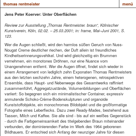
thomas rentmeister
menü
Jens Peter Koerver: Unter Oberflächen
Review zur Ausstellung „Thomas Rentmeister. braun“, Kölnischer
Kunstverein, Köln, 02.02. – 25.03.2001; in: frame, Mai–Juni 2001, S.
123.
Wer die Augen schließt, wird den harmlos süßen Geruch von Nuss-
Nougat Creme deutlicher riechen, der Duft allein ist freundliches
Kindheitserinnerungsvehikel. Und wird gleichzeitig ein Brummen
vernehmen, ein monotones Dröhnen, nur eine Nuance vom
Unangenehmen entfernt. Wer die Augen öffnet, findet sich wieder in
einem Arrangement von lediglich zehn Exponaten Thomas Rentmeisters
aus den letzten sechzehn Jahre, einem heterogenen, retrospektiven
Ensemble, dass Haupt- und Nebenwege des Gesamtwerks raffiniert
zusammenführt, Aggregatzustände, Volumenbildungen und Oberflächen
variiert: So begegnen sich ein minimalistischer Container, expressiv
anmutende Schoko-Crème-Bodenskulpturen und organoide
Kunststoffobjekte, ein monochromes Bildobjekt und die großformatige
Fotografie eines Leberflecks. Dazu zwei Ready-Mades, bestehend aus
Tassen, Milch und Kaffee. Sie alle sind - bis auf ein weißes Gegenstück
- durch die Farbgemeinsamkeit des titelgebenden Braun miteinander
verbunden, der dominierenden Farbe im Werk des 1964 geborenen
Bildhauers. Er entschied sich Anfang der neunziger Jahre für diesen