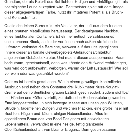
Grundton, der als Kolorit des Schlichten, Erdigen und Einfältigen gilt, als
nostalgische Laune akzeptiert wird. Rentmeister spielt mit dem Image
dieser allgegenwärtigen Farbe, nutzt ihr irritatives Potential als Bruch-
und Kontrastmittel.
Quelle des leisen Surrens ist ein Ventilator, der Luft aus dem Inneren
eines braunen Metallkubus heraussaugt. Der detailgenaue Nachbau
eines funktionalen Containers ist ein hermetisch verschlossener,
uneinsehbarer Block, allein der von innen nach außen streichende
Luftstrom verbindet die Bereiche, verweist auf das unzugänglichen
Innere dieser an banale Gewerbegebiets-Gebrauchsarchitektur
angelehnten Gebäudeskulptur. Und macht diesen aussperrenden Raum
bedeutsam, geheimnisvoll, denn was könnte den Aufwand rechtfertigen,
was wird dort aufbewahrt, verborgen, warum der Luftaustausch? Wer soll
vor wem oder was geschützt werden?
Oder es ist bereits geschehen. Wie in einem gewaltigen kontrollierten
Ausbruch sind neben dem Container drei Kubikmeter Nuss-Nougat-
Creme auf den ordentlichen grauen Estrich geschleudert, zudem sichtbar
mit Händen und Füßen verteilt, zur duftenden Bodenskulptur geworden.
Eine langgestreckte, in sich bewegte Masse aus unzähligen Wülsten,
Strudeln, fadenfeinen Zungen und weichen Placken, eine große Insel mit
Buchten, Hügeln und Tälern, einigen Nebeneilanden. Alles im
appetitlichen Braun des von Food-Designern mit entwickelten
Lebensmittels, verwandelt in eine riesige, fettig glänzende
Oberflächenlandschaft von bizarrer Eleganz. Dem geschlossenen