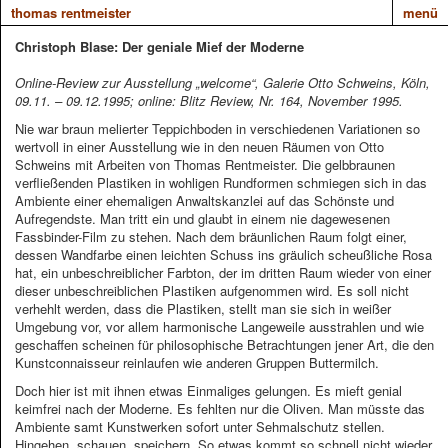
thomas rentmeister
menü
​Christoph Blase: Der geniale Mief der Moderne
Online-Review zur Ausstellung „welcome“, Galerie Otto Schweins, Köln,
09.11. – 09.12.1995; online: Blitz Review, Nr. 164, November 1995.
Nie war braun melierter Teppichboden in verschiedenen Variationen so
wertvoll in einer Ausstellung wie in den neuen Räumen von Otto
Schweins mit Arbeiten von Thomas Rentmeister. Die gelbbraunen
verfließenden Plastiken in wohligen Rundformen schmiegen sich in das
Ambiente einer ehemaligen Anwaltskanzlei auf das Schönste und
Aufregendste. Man tritt ein und glaubt in einem nie dagewesenen
Fassbinder-Film zu stehen. Nach dem bräunlichen Raum folgt einer,
dessen Wandfarbe einen leichten Schuss ins gräulich scheußliche Rosa
hat, ein unbeschreiblicher Farbton, der im dritten Raum wieder von einer
dieser unbeschreiblichen Plastiken aufgenommen wird. Es soll nicht
verhehlt werden, dass die Plastiken, stellt man sie sich in weißer
Umgebung vor, vor allem harmonische Langeweile ausstrahlen und wie
geschaffen scheinen für philosophische Betrachtungen jener Art, die den
Kunstconnaisseur reinlaufen wie anderen Gruppen Buttermilch.
Doch hier ist mit ihnen etwas Einmaliges gelungen. Es mieft genial
keimfrei nach der Moderne. Es fehlten nur die Oliven. Man müsste das
Ambiente samt Kunstwerken sofort unter Sehmalschutz stellen.
Hingehen, schauen, speichern. So etwas kommt so schnell nicht wieder.